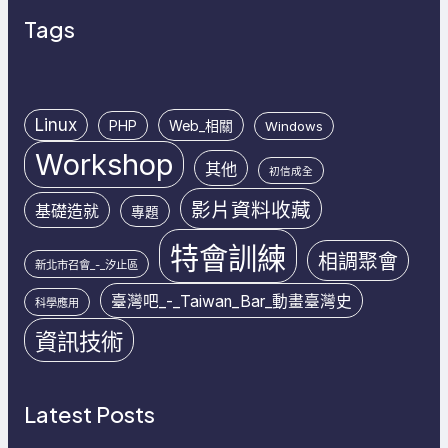
Tags
Linux
PHP
Web_相關
Windows
Workshop
其他
初信成全
影片資料收藏
基礎造就
專題
特會訓練
相調聚會
新北市召會_-_汐止區
臺灣吧_-_Taiwan_Bar_動畫臺灣史
科學應用
資訊技術
Latest Posts