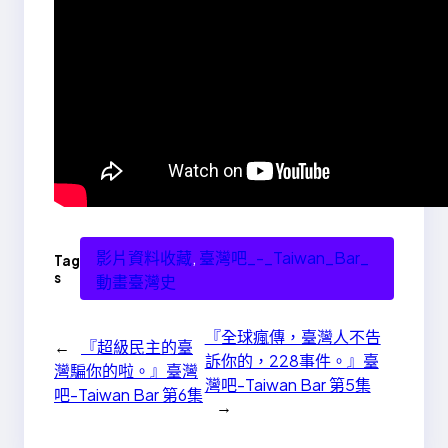
影片資料收藏
, 
臺灣吧_-_Taiwan_Bar_
Tag
s
動畫臺灣史
『全球瘋傳，臺灣人不告
←
『超級民主的臺
訴你的，228事件。』臺
灣騙你的啦。』臺灣
灣吧-Taiwan Bar 第5集
吧-Taiwan Bar 第6集
→