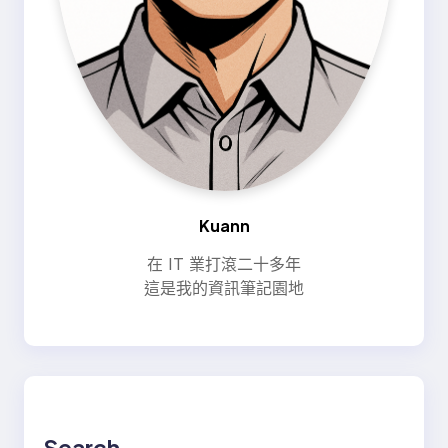
Kuann
在 IT 業打滾二十多年
這是我的資訊筆記園地
Search