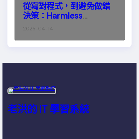
從寫對程式，到避免做錯
決策：Harmless
Engineering 的真正意義
2026-04-14
老洪的 IT 學習系統