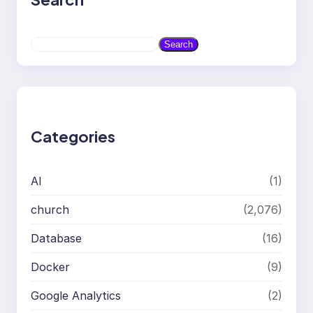
S
Search
e
a
r
c
h
Categories
AI
(1)
church
(2,076)
Database
(16)
Docker
(9)
Google Analytics
(2)