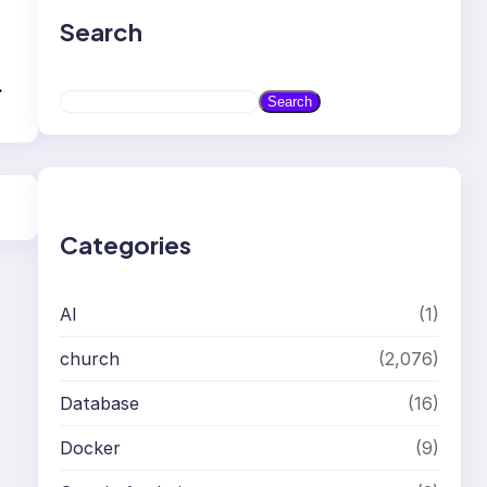
Search
→
S
Search
e
a
r
c
h
Categories
AI
(1)
church
(2,076)
Database
(16)
Docker
(9)