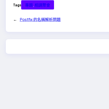
專題
, 
相調聚會
Tags
←
Postfix 的名稱解析問題