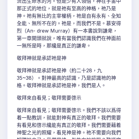
流出生命水的河。但是少有人領悟，神在宇宙中
那正式的地位，就是祂有至高的神格，祂乃是
神。祂有無比的主宰權柄，祂是自有永有、全知
全能、無所不在的。祂是，而我們不是。慕安得
烈（An- drew Murray）有一本書說到謙卑，
第一章開頭就說，唯有當我們認識我們在神面前
一無所是時，那纔是真正的謙卑。
敬拜神就是承認祂是神
敬拜神就是承認祂是神（約二十28，九
35~38）。對神最高的認識，乃是認識祂的神
格。敬拜神就是承認祂是神，我們是人。
敬拜來自看見；敬拜需要啓示
敬拜來自看見；敬拜需要啓示。我們不該以爲得
着一點教訓，就能對神有真正的敬拜。我們需要
有看見和啓示纔能有真正的敬拜。我們需要藉着
神聖之光的照耀，看見神是神。祂不需要向我們