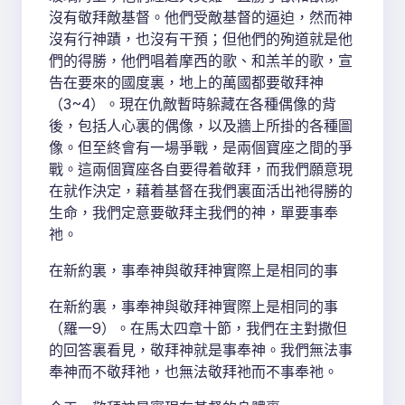
沒有敬拜敵基督。他們受敵基督的逼迫，然而神
沒有行神蹟，也沒有干預；但他們的殉道就是他
們的得勝，他們唱着摩西的歌、和羔羊的歌，宣
告在要來的國度裏，地上的萬國都要敬拜神
（3~4）。現在仇敵暫時躲藏在各種偶像的背
後，包括人心裏的偶像，以及牆上所掛的各種圖
像。但至終會有一場爭戰，是兩個寶座之間的爭
戰。這兩個寶座各自要得着敬拜，而我們願意現
在就作決定，藉着基督在我們裏面活出祂得勝的
生命，我們定意要敬拜主我們的神，單要事奉
祂。
在新約裏，事奉神與敬拜神實際上是相同的事
在新約裏，事奉神與敬拜神實際上是相同的事
（羅一9）。在馬太四章十節，我們在主對撒但
的回答裏看見，敬拜神就是事奉神。我們無法事
奉神而不敬拜祂，也無法敬拜祂而不事奉祂。