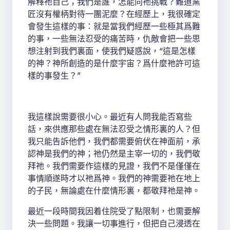
解釋祂自己；我們是誰，怎能向祂挑戰？難道窯
匠沒有權柄對待一團泥麼？在經歷上，我很確定
會發生這樣的事：就是當我們經歷一些極其爲難
的事，一些無法忍受的痛苦時，仇敵會把一些思
想注射到我們裏面，使我們疑惑說，“這是怎樣
的神？神所創造的是什麼宇宙？爲什麼祂許可這
樣的事發生？”
我這樣說需要很小心。最近有人問我能否寫些
話，來供應那些處在無法忍受之情形裏的人？但
我只能告訴他們，我們都需要俯伏在神面前，承
認神是我們的神；祂仍然是主宰一切的，我們敬
拜祂。我們需要作這樣的見證，我們不是僅僅在
事情順遂時才以祂爲神。我們的神需要祂在地上
的子民，無論處在什麼情形裏，都敬拜祂是神。
最近一段時間我因着住院受了點限制，也需要解
決一些問題。我讓一切事進行，但把自己浸透在