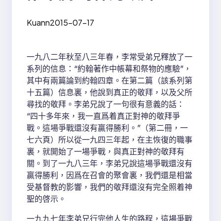
Kuann
2015-07-17
一九八二年秋至八三年春，李常受弟兄釋放了一
系列的信息：“約翰著作中帳幕和祭物的應驗”，
其中有兩篇論到約翰四章。在第二篇（該系列第
十五篇）信息裏，他說到真正的敬拜，以及父所
尋找的敬拜。李弟兄說了一句很有意義的話：
“四十多年來，我一直爲着真正對神的敬拜爭
戰。這場爭戰還沒有贏得勝利。”（第二冊，一
七六頁）所以從一九四三年起，在主恢復的職事
裏，就開始了一場爭戰，與真正對神的敬拜有
關。到了一九八三年，李弟兄說這場爭戰還沒有
贏得勝利，因爲在召會的聚會裏，我們還是相當
受基督教的影響，我們的敬拜還沒有完全照着神
聖的啓示。
一九九七年李弟兄行完他人生的路程，這場爭戰