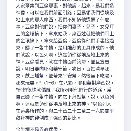
大家聚集到亞倫那裏，對他說，起來，爲我們造
神像，可以在我們前面引路；因爲領我們從埃及
地上來的那人摩西，我們不知道他遭遇了什麼
事。亞倫對他們說，把你們妻子、兒子、女兒耳
上的金環摘下，拿來給我。衆百姓就把他們耳上
的金環摘下，拿來給亞倫。亞倫從他們手裏接過
來，鑄了一隻牛犢，是用雕刻的工具作成的。他
們就說，以色列啊，這是領你從埃及地上來的
神。亞倫看見，就在牛犢面前築壇，並且宣告
說，明日要向耶和華守節。次日，百姓清早起
來，獻上燔祭，並帶來平安祭，然後坐下吃喝，
起來玩耍。”（1~6）在八節，耶和華對摩西說，
“他們很快就偏離了我所吩咐他們行的道路，爲
自己鑄了一隻牛犢，向它下拜獻祭，說，以色列
啊，這就是領你從埃及地上來的神。”以色列人
在這裏所作的，與二十章二十二至二十六節關乎
敬拜神的律例成了強烈的對比。
金牛犢不是異教偶像，