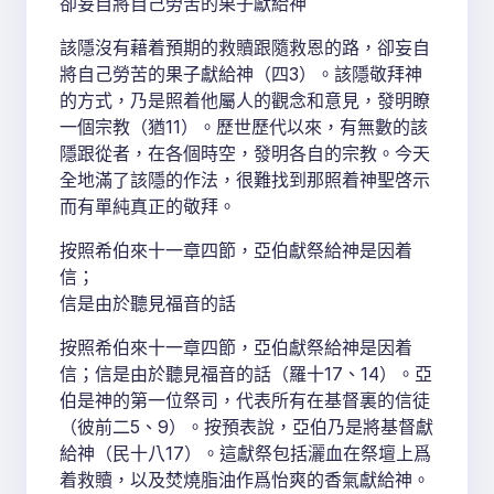
卻妄自將自己勞苦的果子獻給神
該隱沒有藉着預期的救贖跟隨救恩的路，卻妄自
將自己勞苦的果子獻給神（四3）。該隱敬拜神
的方式，乃是照着他屬人的觀念和意見，發明瞭
一個宗教（猶11）。歷世歷代以來，有無數的該
隱跟從者，在各個時空，發明各自的宗教。今天
全地滿了該隱的作法，很難找到那照着神聖啓示
而有單純真正的敬拜。
按照希伯來十一章四節，亞伯獻祭給神是因着
信；
信是由於聽見福音的話
按照希伯來十一章四節，亞伯獻祭給神是因着
信；信是由於聽見福音的話（羅十17、14）。亞
伯是神的第一位祭司，代表所有在基督裏的信徒
（彼前二5、9）。按預表說，亞伯乃是將基督獻
給神（民十八17）。這獻祭包括灑血在祭壇上爲
着救贖，以及焚燒脂油作爲怡爽的香氣獻給神。