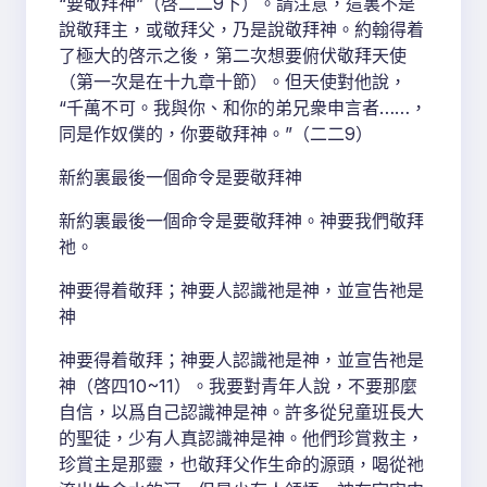
“要敬拜神”（啓二二9下）。請注意，這裏不是
說敬拜主，或敬拜父，乃是說敬拜神。約翰得着
了極大的啓示之後，第二次想要俯伏敬拜天使
（第一次是在十九章十節）。但天使對他說，
“千萬不可。我與你、和你的弟兄衆申言者……，
同是作奴僕的，你要敬拜神。”（二二9）
新約裏最後一個命令是要敬拜神
新約裏最後一個命令是要敬拜神。神要我們敬拜
祂。
神要得着敬拜；神要人認識祂是神，並宣告祂是
神
神要得着敬拜；神要人認識祂是神，並宣告祂是
神（啓四10~11）。我要對青年人說，不要那麼
自信，以爲自己認識神是神。許多從兒童班長大
的聖徒，少有人真認識神是神。他們珍賞救主，
珍賞主是那靈，也敬拜父作生命的源頭，喝從祂