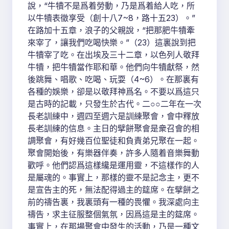
說，“牛犢不是爲着勞動，乃是爲着給人吃，所
以牛犢表徵享受（創十八7~8，路十五23）。”
在路加十五章，浪子的父親說，“把那肥牛犢牽
來宰了，讓我們吃喝快樂。”（23）這裏說到把
牛犢宰了吃。在出埃及三十二章，以色列人敬拜
牛犢，把牛犢當作耶和華。他們向牛犢獻祭，然
後跳舞、唱歌、吃喝、玩耍（4~6）。在那裏有
各種的娛樂，卻是以敬拜神爲名。不要以爲這只
是古時的記載，只發生於古代。二○○二年在一次
長老訓練中，週四至週六是訓練聚會，會中釋放
長老訓練的信息。主日的擘餅聚會是衆召會的相
調聚會，有好幾百位聖徒和負責弟兄聚在一起。
聚會開始後，有樂器伴奏，許多人隨着音樂舞動
歡呼。他們認爲這樣纔是運用靈，不這樣作的人
是屬魂的。事實上，那樣的靈不是記念主，更不
是宣告主的死，無法配得過主的筵席。在擘餅之
前的禱告裏，我裏頭有一種的畏懼。我深處向主
禱告，求主征服整個氣氛，因爲這是主的筵席。
事實上，在那場聚會中發生的活動，乃是一種文