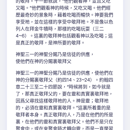
的敬拜。十一節就說，“他們觀看神，並且又吃
又喝。”他們觀看神的時候，又吃又喝。他們經
歷最奇妙的景象時，藉着吃喝而暢快。神要我們
享受祂，並在這樣的享受中敬拜祂。不是像以色
列人在拜金牛犢時，那樣的吃喝玩耍（三二
4~6）。這裏的敬拜神包括觀看神以及吃喝；這
是真正的敬拜，是神所要的敬拜。
神聖三一的神聖分賜乃是信徒的供應，
使他們在神的分賜裏敬拜父
神聖三一的神聖分賜乃是信徒的供應，使他們在
神的分賜裏敬拜父（約四14、23~24）。約翰四
章二十三至二十四節說，“時候將到，如今就是
了，那真正敬拜父的，要在靈和真實裏敬拜祂，
因爲父尋找這樣敬拜祂的人。神是靈；敬拜祂
的，必須在靈和真實裏敬拜。”這裏所着重的是
敬拜者本身。真正敬拜的人，乃是在他們的所是
裏，在他們的靈和真實裏敬拜父。他們不是只在
聚會中，或在來聚會時才轉向靈，而是一直學習