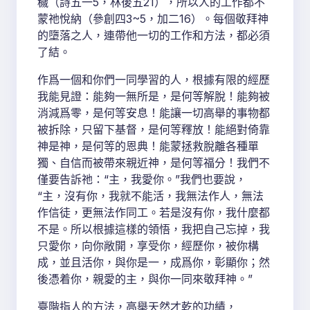
穢（詩五一5，林後五21），所以人的工作都不
蒙祂悅納（參創四3~5，加二16）。每個敬拜神
的墮落之人，連帶他一切的工作和方法，都必須
了結。
作爲一個和你們一同學習的人，根據有限的經歷
我能見證：能夠一無所是，是何等解脫！能夠被
消減爲零，是何等安息！能讓一切高舉的事物都
被拆除，只留下基督，是何等釋放！能絕對倚靠
神是神，是何等的恩典！能蒙拯救脫離各種單
獨、自信而被帶來親近神，是何等福分！我們不
僅要告訴祂：“主，我愛你。”我們也要說，
“主，沒有你，我就不能活，我無法作人，無法
作信徒，更無法作同工。若是沒有你，我什麼都
不是。所以根據這樣的領悟，我把自己忘掉，我
只愛你，向你敞開，享受你，經歷你，被你構
成，並且活你，與你是一，成爲你，彰顯你；然
後憑着你，親愛的主，與你一同來敬拜神。”
臺階指人的方法，高舉天然才乾的功績，