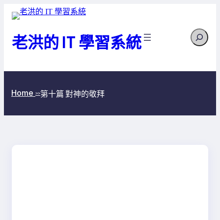
跳
至
Search
主
老洪的 IT 學習系統
要
內
容
Home
第十篇 對神的敬拜
>>