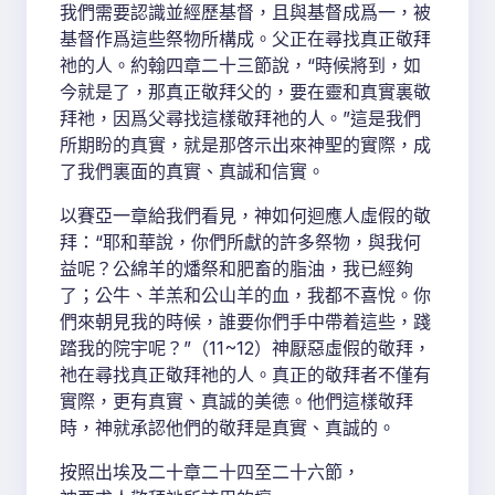
我們需要認識並經歷基督，且與基督成爲一，被
基督作爲這些祭物所構成。父正在尋找真正敬拜
祂的人。約翰四章二十三節說，“時候將到，如
今就是了，那真正敬拜父的，要在靈和真實裏敬
拜祂，因爲父尋找這樣敬拜祂的人。”這是我們
所期盼的真實，就是那啓示出來神聖的實際，成
了我們裏面的真實、真誠和信實。
以賽亞一章給我們看見，神如何迴應人虛假的敬
拜：“耶和華說，你們所獻的許多祭物，與我何
益呢？公綿羊的燔祭和肥畜的脂油，我已經夠
了；公牛、羊羔和公山羊的血，我都不喜悅。你
們來朝見我的時候，誰要你們手中帶着這些，踐
踏我的院宇呢？”（11~12）神厭惡虛假的敬拜，
祂在尋找真正敬拜祂的人。真正的敬拜者不僅有
實際，更有真實、真誠的美德。他們這樣敬拜
時，神就承認他們的敬拜是真實、真誠的。
按照出埃及二十章二十四至二十六節，