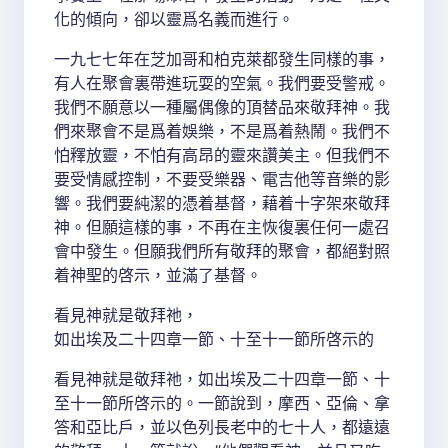
化的傾向，卻以靈爲名義而進行。
一九七七年在芝加哥和柏克萊都發生同樣的事，
有人在聚會裏帶進玩耍的空氣。我們要受警戒。
我們不願意以一種屬偶像的頂替品來敬拜神。我
們來聚會不是爲着娛樂，不是爲着熱鬧。我們不
怕釋放靈，不怕有高昂的靈來讚美主。但我們不
要受情感控制，不要受樂器、電吉他等音樂的影
響。我們要純潔的憑着基督，藉着十字架來敬拜
神。但願這樣的事，不再在主恢復裏任何一處召
會中發生。但願我們所有敬拜的聚會，都絕對照
着神聖的啓示，並滿了基督。
看見神就是敬拜祂，
如出埃及二十四章一節、十至十一節所啓示的
看見神就是敬拜祂，如出埃及二十四章一節、十
至十一節所啓示的。一節說到，摩西、亞倫、拿
答和亞比戶，並以色列長老中的七十人，都遠遠