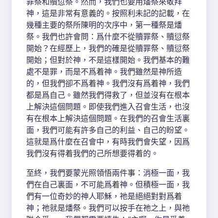
罪祭和贖愆祭。然而，我們也要用燔祭來敬拜
神，這是非常有意義的。按照利未記的記載，在
幾種主要的祭所陳明的次序中，第一種祭是燔
祭。我們也許會問：爲什麼不從贖罪祭、贖愆祭
開始？在經歷上，我們的確是從贖罪祭、贖愆祭
開始；但對於神，不是這樣開始。我們基本的難
處不是罪，而是不爲着神。我們雖然是神所造
的，但我們卻不爲着神。我們沒有爲着神，我們
都是爲自己。雖然我們得救了，但並沒有在根本
上解決這個問題。即使我們進入召會生活，也沒
有在根本上解決這個問題。在我們的召會生活裏
面，我們可能有許多自己的利益、自己的盼望。
這就是爲什麼在召會中，有時我們會失望，因爲
我們沒有得着我們的己所想要得着的。
至終，我們要蒙光照領悟兩件事：消極一面，我
們在自己裏面，不可能爲着神。但積極一面，我
們有一位奇妙的神人耶穌，祂是絕絕對對爲着
神；祂就是燔祭。我們可以按手在祂之上，與祂