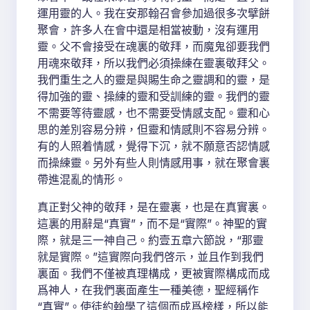
運用靈的人。我在安那翰召會參加過很多次擘餅
聚會，許多人在會中還是相當被動，沒有運用
靈。父不會接受在魂裏的敬拜，而魔鬼卻要我們
用魂來敬拜，所以我們必須操練在靈裏敬拜父。
我們重生之人的靈是與賜生命之靈調和的靈，是
得加強的靈、操練的靈和受訓練的靈。我們的靈
不需要等待靈感，也不需要受情感支配。靈和心
思的差別容易分辨，但靈和情感則不容易分辨。
有的人照着情感，覺得下沉，就不願意否認情感
而操練靈。另外有些人則情感用事，就在聚會裏
帶進混亂的情形。
真正對父神的敬拜，是在靈裏，也是在真實裏。
這裏的用辭是“真實”，而不是“實際”。神聖的實
際，就是三一神自己。約壹五章六節說，“那靈
就是實際。”這實際向我們啓示，並且作到我們
裏面。我們不僅被真理構成，更被實際構成而成
爲神人，在我們裏面產生一種美德，聖經稱作
“真實”。使徒約翰學了這個而成爲榜樣，所以能