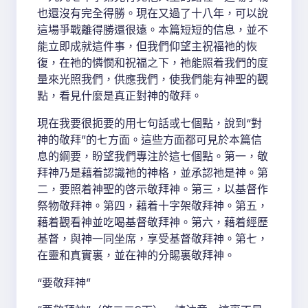
也還沒有完全得勝。現在又過了十八年，可以說
這場爭戰離得勝還很遠。本篇短短的信息，並不
能立即成就這件事，但我們仰望主祝福祂的恢
復，在祂的憐憫和祝福之下，祂能照着我們的度
量來光照我們，供應我們，使我們能有神聖的觀
點，看見什麼是真正對神的敬拜。
現在我要很扼要的用七句話或七個點，說到“對
神的敬拜”的七方面。這些方面都可見於本篇信
息的綱要，盼望我們專注於這七個點。第一，敬
拜神乃是藉着認識祂的神格，並承認祂是神。第
二，要照着神聖的啓示敬拜神。第三，以基督作
祭物敬拜神。第四，藉着十字架敬拜神。第五，
藉着觀看神並吃喝基督敬拜神。第六，藉着經歷
基督，與神一同坐席，享受基督敬拜神。第七，
在靈和真實裏，並在神的分賜裏敬拜神。
“要敬拜神”