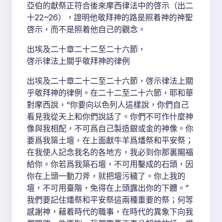
亞伯的獻祭正符合後來摩西律法中的啓示（出二
十22~26），證明他敬拜神的路是照着神的神聖
啓示，而不是照着他自己的觀念。
出埃及二十章二十二至二十六節，
啓示律法上關乎敬拜神的律例
出埃及二十章二十二至二十六節，啓示律法上關
乎敬拜神的律例。在二十二至二十六節，耶和華
對摩西說，“你要向以色列人這樣說，你們自己
看見我從天上和你們說話了。你們不可作什麼神
像與我相配，不可爲自己製造銀或金的神像。你
要爲我築土壇，在上面獻牛羊爲燔祭和平安祭；
在我使人記念我名的各地方，我必到你那裏賜福
給你。你若爲我築石壇，不可用鑿成的石頭，因
你在上頭一動刀斧，就把壇污穢了。你上我的
壇，不可用臺階，免得在上頭露出你的下體。”
我們要記住燔祭和平安祭這兩種重要的祭；何等
感謝神，藉着時代的職事，在時代的異象下向我