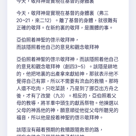
今天，敬拜神是實現在基督的身體裏
今天，敬拜神是實現在基督的身體裏（弗三
20~21，來二12）。離了基督的身體，就很難有
正確的敬拜。在新約裏的敬拜，是團體的事。
亞伯照着神聖的啓示敬拜神，
而該隱照着他自己的意見和觀念敬拜神
亞伯照着神聖的啓示敬拜神，而該隱照着他自己
的意見和觀念敬拜神（創四3~5）。該隱是耕地
的，他把地裏的出產拿來獻給神，那就表示他不
覺得自己有罪，所以不需要有流血的救贖。那時
人還不吃肉，只吃菜蔬，乃是到了挪亞出方舟之
後，才有了改變（九3）。相反的，亞伯照着父
母的教導，將羊羣中頭生的獻爲祭物。他揀選以
父母的神爲他的神，願意順從他從父母所聽見的
福音，所以他是按着神聖的啓示敬拜神。
該隱沒有藉着預期的救贖跟隨救恩的路，