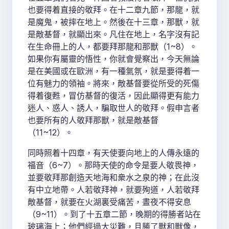
也要得着直接的敬拜。在十二章九節，那龍，就
是魔鬼，被摔在地上。然後在十三章，那獸，就
是敵基督，就顯出來。凡住在地上，名字沒有記
在生命冊上的人，都要拜那龍和那獸（1~8）。
如果你有屬靈的悟性，你就會覺察出，今天無論
是在美國或在歐洲，有一種氣氛，就是要得着一
位有魅力的領袖。將來，敵基督要從所受的死傷
得着復甦，冒仿基督的復活，因此顯得更有能力
迷人、惑人、誘人，騙取世人的敬拜。假申言者
也要所有的人敬拜那獸，就是敵基督
（11~12）。
同時照着十四章，有天使要向地上的人傳永遠的
福音（6~7）。那時天使的命令是要人敬畏神，
並要敬拜那創造天地海和衆水之泉的神；在此沒
有中立地帶。人若敬拜神，就要殉道，人若敬拜
敵基督，就要在火湖裏受痛苦，晝夜不得安息
（9~11）。到了十五章二節，晚期的得勝者站在
玻璃海上；他們經過大災難，且勝了獸和獸像，