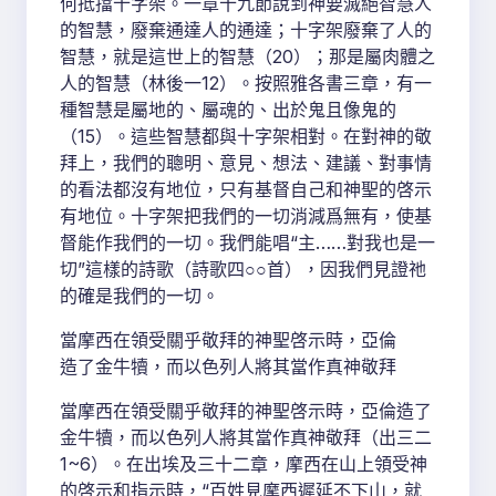
何抵擋十字架。一章十九節說到神要滅絕智慧人
的智慧，廢棄通達人的通達；十字架廢棄了人的
智慧，就是這世上的智慧（20）；那是屬肉體之
人的智慧（林後一12）。按照雅各書三章，有一
種智慧是屬地的、屬魂的、出於鬼且像鬼的
（15）。這些智慧都與十字架相對。在對神的敬
拜上，我們的聰明、意見、想法、建議、對事情
的看法都沒有地位，只有基督自己和神聖的啓示
有地位。十字架把我們的一切消減爲無有，使基
督能作我們的一切。我們能唱“主……對我也是一
切”這樣的詩歌（詩歌四○○首），因我們見證祂
的確是我們的一切。
當摩西在領受關乎敬拜的神聖啓示時，亞倫
造了金牛犢，而以色列人將其當作真神敬拜
當摩西在領受關乎敬拜的神聖啓示時，亞倫造了
金牛犢，而以色列人將其當作真神敬拜（出三二
1~6）。在出埃及三十二章，摩西在山上領受神
的啓示和指示時，“百姓見摩西遲延不下山，就