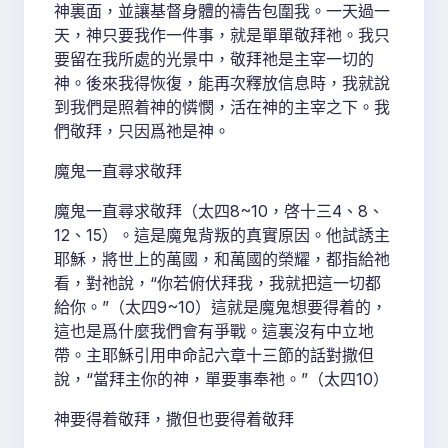
神裏面，並讓基督身體的禱告包圍我。一天過一
天，神只要我作一件事，就是單單敬拜祂。我只
要留在我所處的光景中，敬拜祂是主宰一切的
神。後來我得恢復，能再次釋放信息時，我就說
到我們是照着神的憐憫，活在神的主宰之下。我
們敬拜，只因爲祂是神。
魔鬼一直尋求敬拜
魔鬼一直尋求敬拜（太四8~10，啓十三4、8、
12、15）。這是魔鬼背叛的真實原因。他試誘主
耶穌，將世上的萬國，和萬國的榮耀，都指給祂
看，對祂說，“你若俯伏拜我，我就把這一切都
給你。”（太四9~10）這就是魔鬼想要得着的，
這也是爲什麼我們會有爭戰。這裏沒有中立地
帶。主耶穌引用申命記六章十三節的話對撒但
說，“當拜主你的神，單要事奉祂。”（太四10）
神要得着敬拜，撒但也要得着敬拜