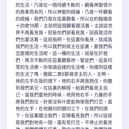
的生活，乃是在一個持續不斷的，觀看神聖啓示
的高峯而有的，所以神聖的經綸，乃是一件觀看
的經綸，我們乃是在這裏觀看，所以在約翰福音
十四章19節，主就把這個觀看跟活着，主說這世
界不再看見我，但是你們卻看見我，因爲我活你
們也要活着，這就指明，在這裏你看見，就成爲
我們的生活，所以我們到底主在這裏，要我們有
怎麼樣的生活呢，這一種的生活，就是在於我
們，再次不斷的在這裏觀看祂，聖徒們，這是何
等的生活哪，你常過這樣的生活嗎，你摸到這樣
的生活了嗎，雅歌二章6節尋求主的人，主啊，
祂的左手在我的頭下，祂的右手將我抱住，你聽
到我們弟兄，在這裏的解經，給我們看見主自
己，當我們愛祂的時候，祂用祂右手，力量的手
將我們抱住，好使沒有什麼能夠使我們打岔，當
祂的左手，在祂親切的關切之下，在我們的頭
下，在這裏關注我們，定睛看見我們，所以這就
是我們對祂有一個，毫有受打岔、不停止的看見