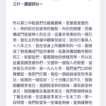
三17，提前四12。
所以第三中點我們也藉着觀察，受基督差遣的
人，祂的奴也就是祂的複製，內在的榜樣，而被
構成門徒過神人的生活，這裏非常美好的一個引
用，我在主的恢復中觀察倪弟兄，如何行事爲人
十八年之久，我在他身上所觀察到的一切，都將
成了將我構成門徒的事物，這裏保羅鼓勵年輕的
同工，和聖徒們，要跟隨他的榜樣而學，所以在
這裏我願意跟你們，交通到一個個人的經歷，或
許是五月份吧，是一九九七年，我們家門口的鈴
聲響起，我把門打開，我從一個姊妹接受到李弟
兄，給我的一個信封，三十分鐘之前不久，我剛
剛離開李弟兄，我跟餘潔林的姊妹，還有餘潔林
弟兄，剛剛離開去看過李弟兄，我們那個時候去
了醫生約會，在這裏是李弟兄一生末了的，那一
段時間，我們盼望有一些事能夠做，能夠緩解他