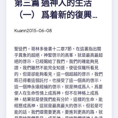
第三篇 過神人的生活
（一） 爲着新的復興，
被構成門徒過神人的生
Kuann
2015-06-08
活， 成爲今日的得勝者
聖徒們，哥林多後書十二章7節，在這裏指出關
乎異象的超絕，神聖啓示的高峯，就是最高最超
絕的啓示，已經賜給了我們，我們的確能夠見
證，我們雖然不能完全知道，使徒保羅所看見
的，但是卻能夠看見，這一個超越的啓示，我們
既已得着這個託付，也接受了這一個高的啓示，
這一個神永遠經綸的啓示，就是神成爲人，爲要
使人在生命性情上成爲神，但不在神格上成爲
神，結果就是使我們能有分於，這樣的生命，能
經歷成爲神，這就是最高最大的啓示，但若是可
能的話，我們還需要更高，要進到更高的路，就