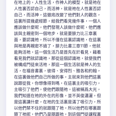
在地上的，人性生活，作神人的模型，就是祂在
人性裏否認自己，而活神，就是祂在人性裏否認
自己，而活神，這徹底改變了他們對人的觀念，
這裏所提幾處經節，給我們看見幾件事，一個人
應該做什麼呢，他們發現人該做什麼呢，他們應
該與主親密到一個地步，就是要腓力比三章裏
面，要認識祂，所以不僅在這裏認識祂，在這裏
與祂是再親密不過了，腓力比書三章11節，他就
能夠活祂，這一個生活乃是首先在於看見，藉着
看見我們就認識祂，那從這個認識祂，就使我們
被構成門徒來活祂，那這一個生活就是神人的生
活，在福音書裏，彼得、安得烈、雅各和約翰，
在這裏做他們自己所做的事，主就來到他們這裏
說跟從我，你想像得到嗎，在這裏主的吸引力，
主吸引了他們，使他們跟隨祂，這被稱爲大光，
我們知道在祂的外在的形像，並不英俊瀟灑，但
是這裏講什麼，在祂的生活裏是滿了吸引力，所
以他們禁不住的就跟隨了祂，所以他們在哪裏跟
隨了祂呢，他們乃是隨跟祂，到這個門徒課程裏