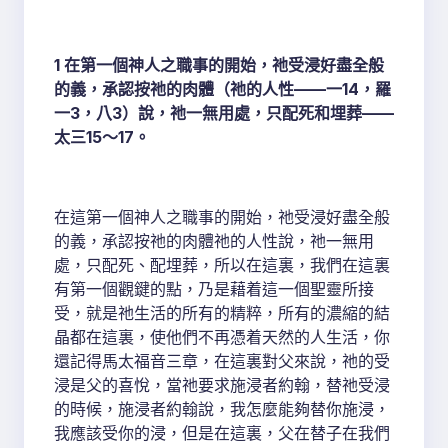
1 在第一個神人之職事的開始，祂受浸好盡全般
的義，承認按祂的肉體（祂的人性——一14，羅
一3，八3）說，祂一無用處，只配死和埋葬——
太三15～17。
在這第一個神人之職事的開始，祂受浸好盡全般
的義，承認按祂的肉體祂的人性說，祂一無用
處，只配死、配埋葬，所以在這裏，我們在這裏
有第一個觀鍵的點，乃是藉着這一個聖靈所接
受，就是祂生活的所有的精粹，所有的濃縮的結
晶都在這裏，使他們不再憑着天然的人生活，你
還記得馬太福音三章，在這裏對父來說，祂的受
浸是父的喜悅，當祂要求施浸者約翰，替祂受浸
的時候，施浸者約翰說，我怎麼能夠替你施浸，
我應該受你的浸，但是在這裏，父在替子在我們