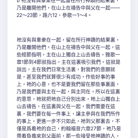
b 祂沒有與羣衆在一起留在所行神蹟的結果裏，
乃是離開他們，在山上在禱告中與父在一起——
22～23節，路六12，參歌一1～4。
祂沒有與羣衆在一起，留在所行神蹟的結果裏，
乃是離開他們，在山上在禱告中與父在一起，這
些經節指明，主在山上獨自上山去禱告，雅歌一
章1節到4節就指出，主在這裏吸引我們，這就是
說出，主在我們日常生活裏，對我們的意願就
是，甚至我們就算很少有成功，作些好事的事
上，祂的心意，也不是要我們留在那些事裏面，
乃是我們要與主在一起，與主同在，所以在這裏
的意思，祂就把祂自己分別出來，祂上山獨自上
山去禱告，在這裏與父在一起，我們需要在這
裏，我們要在每一件事上，讓主參與在我們所作
的事上，更進一步不只如此，祂到父那裏去，不
僅是爲着祂的自己，約翰福音六章27節，祂乃是
帶着負擔來到父面前，那一些接受祂神蹟的人，