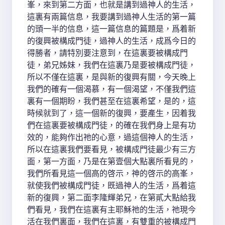
峯，來到第二方面，也就是講到過神人的生活，
這裏有兩篇信息，我要講到過神人生活的第一篇
的頭一半的信息，這一篇信息的篇題是，爲着新
的復興被構成門徒，過神人的生活，成爲今日的
得勝者，請特別要注意到，在這裏要被構成門
徒，弟兄姊妹，我們在這裏乃是要被構成門徒，
所以不僅在這裏，是與新的復興有關，今天晚上
我們的確有一個渴慕，有一個渴望，不僅我們這
裏有一個期盼，我們甚至在這裏希望，是的，這
時候就到了，這一個新的復興，要產生，因着我
們在這裏要被構成門徒，的確在我們身上是有功
效的，能夠作出祂的心意，過這個神人的生活，
所以在這裏我們要看見，被構成門徒最少有三方
面，第一方面，乃是在第壹個大點裏所看見的，
我們所看見這一個高的啓示，神的啓示的高峯，
就使我們被構成門徒，既過神人的生活，爲着這
新的復興，第二面李隆輝弟兄，在第貳大點給我
們看見，我們在這裏有主耶穌祂的生活，祂現今
活在我們裏面，我們在這裏，有雙重的被構成門