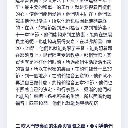
這本書裏面，英文第八十五頁，主在這些三年半
里，最主要的和單一的工作，就是要摸着門徒們
的心，使他們能夠愛祂，他們與主同在，他們認
識主他們也愛主，所以他們也就因此能夠最終
的，在以下的經節說到馬可福音，來到祂這裏，
十一章28節，他們能夠來到主這裏，能夠在這裏
負主的軛，也能夠魂裏得安息，在以弗所書四章
20、21節，他們也就能夠學了基督，能夠照着那
在耶穌身上，是實際者受過教導，那個實際，其
實也就是祂在他們眼前，所過那個生活所活出來
的實際，所以在親密的裏面，在約翰福音十章30
節，到一個地步，在約翰福音五章19，他們就不
再憑自己做什麼，約翰翰福音五章30節，他們也
不照着自己的決定，和行事爲人，逐漸的他們就
也能夠什麼呢，過祂所過的生活，所以照着約翰
福音十四章10節，他們也就能夠與祂配搭
二 吹入門徒裏面的生命與實際之靈，要引導他們