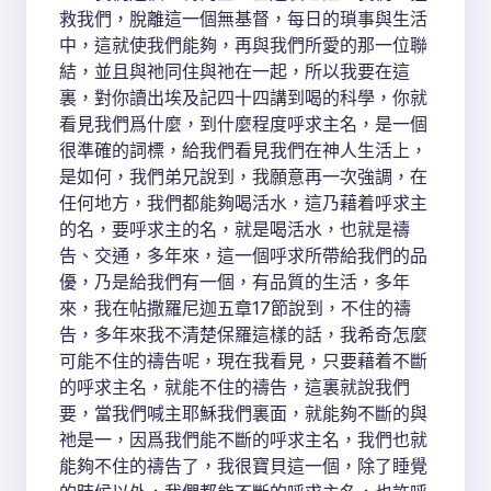
救我們，脫離這一個無基督，每日的瑣事與生活
中，這就使我們能夠，再與我們所愛的那一位聯
結，並且與祂同住與祂在一起，所以我要在這
裏，對你讀出埃及記四十四講到喝的科學，你就
看見我們爲什麼，到什麼程度呼求主名，是一個
很準確的詞標，給我們看見我們在神人生活上，
是如何，我們弟兄說到，我願意再一次強調，在
任何地方，我們都能夠喝活水，這乃藉着呼求主
的名，要呼求主的名，就是喝活水，也就是禱
告、交通，多年來，這一個呼求所帶給我們的品
優，乃是給我們有一個，有品質的生活，多年
來，我在帖撒羅尼迦五章17節說到，不住的禱
告，多年來我不清楚保羅這樣的話，我希奇怎麼
可能不住的禱告呢，現在我看見，只要藉着不斷
的呼求主名，就能不住的禱告，這裏就說我們
要，當我們喊主耶穌我們裏面，就能夠不斷的與
祂是一，因爲我們能不斷的呼求主名，我們也就
能夠不住的禱告了，我很寶貝這一個，除了睡覺