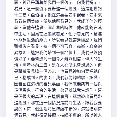
面，神乃是藉着給我們一個啓示，向我們揭示、
看見，這一個啓示要帶進一個經歷，這是創世記
十二章，亞伯拉罕他在這裏要四處觀看，四處來
看看這個美麗，所以他所看見的，就成了他的經
歷，當他在這裏四圍走着的時候，他就能夠在其
中生活，因爲在這裏就看見，他所看見的，帶進
他能夠生活的能力，所以看見就帶進經歷，我們
難道沒有看見，這一個不可形容，高峯、巔峯的
異象呢，這把我們帶到一個地位上，我們已經預
備好了，要帶進到一個令人難以相信，偉大的生
活，照着林前二章，是在人心所未曾想過的，但
是藉着看見這一個啓示，也看見神如何要把祂自
己，構成到人的裏面，我們就能夠體驗、認識，
因着留在這樣的看見裏面，我們就能夠有一個與
這個異象，符合的生活，弟兄姊妹我告訴你，這
是個很大的真理，在這個事實，既然說出看見帶
進經歷，那在這一個情況是講到生活，跟着我要
說的，這一個生活乃是持續不斷的，這就指明這
個看見，就必須是接續、持續不斷的，所以神人