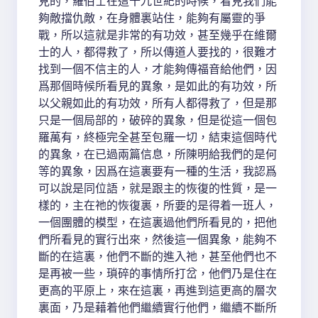
見的，羅伯士在這十九世紀的時候，看見我們能
夠敵擋仇敵，在身體裏站住，能夠有屬靈的爭
戰，所以這就是非常的有功效，甚至幾乎在維爾
士的人，都得救了，所以傳道人要找的，很難才
找到一個不信主的人，才能夠傳福音給他們，因
爲那個時候所看見的異象，是如此的有功效，所
以父親如此的有功效，所有人都得救了，但是那
只是一個局部的，破碎的異象，但是從這一個包
羅萬有，終極完全甚至包羅一切，結束這個時代
的異象，在已過兩篇信息，所陳明給我們的是何
等的異象，因爲在這裏要有一種的生活，我認爲
可以說是同位語，就是跟主的恢復的性質，是一
樣的，主在祂的恢復裏，所要的是得着一班人，
一個團體的模型，在這裏過他們所看見的，把他
們所看見的實行出來，然後這一個異象，能夠不
斷的在這裏，他們不斷的進入祂，甚至他們也不
是再被一些，瑣碎的事情所打岔，他們乃是住在
更高的平原上，來在這裏，再進到這更高的層次
裏面，乃是藉着他們繼續實行他們，繼續不斷所