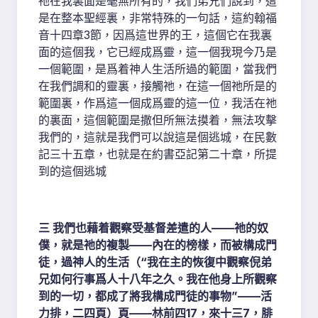
祂在我裏面是毫無所有的，我們弟兄們說到，這
是在整本聖經裏，非常特殊的一句話，這約翰福
音十四章3節，因爲這世界的王，這個它在我裏
面的這個我，它已經成爲靈，這一個我現今乃是
一個範圍，是爲着神人生活所過的範圍，當我們
在我們調和的靈裏，接觸祂，在這一個祂所是的
範圍裏，作爲這一個成爲靈的這一位，我活在祂
的裏面，這個範圍是撒但所無法摸着，無法攻擊
我們的，這就是我們可以說這是個逃城，在民數
記三十五章，也就是在約書亞記第二十章，所提
到的這個逃城
三 我們也藉着觀察受基督差遣的人——祂的奴
僕，就是祂的複製——內在的榜樣，而被構成門
徒，過神人的生活（“我在主的恢復中觀察倪弟
兄如何行事爲人十八年之久。我在他身上所觀察
到的一切，都成了將我構成門徒的事物”——活
力排，二四頁）頁——林前四17，來十三7，腓