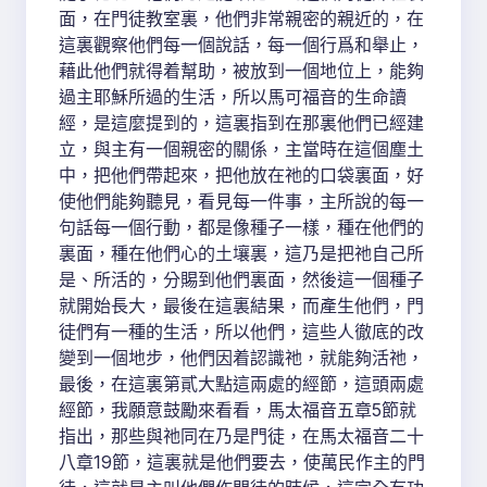
面，在門徒教室裏，他們非常親密的親近的，在
這裏觀察他們每一個說話，每一個行爲和舉止，
藉此他們就得着幫助，被放到一個地位上，能夠
過主耶穌所過的生活，所以馬可福音的生命讀
經，是這麼提到的，這裏指到在那裏他們已經建
立，與主有一個親密的關係，主當時在這個塵土
中，把他們帶起來，把他放在祂的口袋裏面，好
使他們能夠聽見，看見每一件事，主所說的每一
句話每一個行動，都是像種子一樣，種在他們的
裏面，種在他們心的土壤裏，這乃是把祂自己所
是、所活的，分賜到他們裏面，然後這一個種子
就開始長大，最後在這裏結果，而產生他們，門
徒們有一種的生活，所以他們，這些人徹底的改
變到一個地步，他們因着認識祂，就能夠活祂，
最後，在這裏第貳大點這兩處的經節，這頭兩處
經節，我願意鼓勵來看看，馬太福音五章5節就
指出，那些與祂同在乃是門徒，在馬太福音二十
八章19節，這裏就是他們要去，使萬民作主的門