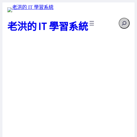
跳
至
Search
主
老洪的 IT 學習系統
要
內
容