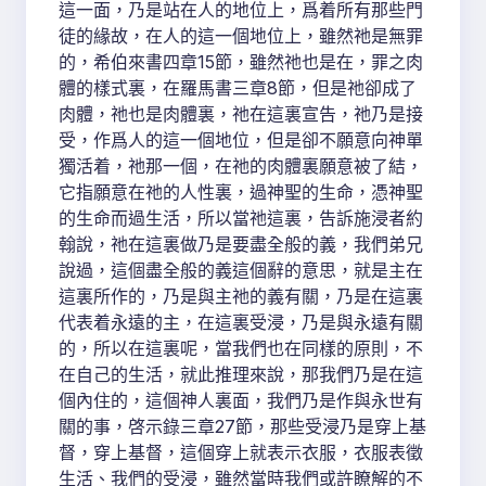
這一面，乃是站在人的地位上，爲着所有那些門
徒的緣故，在人的這一個地位上，雖然祂是無罪
的，希伯來書四章15節，雖然祂也是在，罪之肉
體的樣式裏，在羅馬書三章8節，但是祂卻成了
肉體，祂也是肉體裏，祂在這裏宣告，祂乃是接
受，作爲人的這一個地位，但是卻不願意向神單
獨活着，祂那一個，在祂的肉體裏願意被了結，
它指願意在祂的人性裏，過神聖的生命，憑神聖
的生命而過生活，所以當祂這裏，告訴施浸者約
翰說，祂在這裏做乃是要盡全般的義，我們弟兄
說過，這個盡全般的義這個辭的意思，就是主在
這裏所作的，乃是與主祂的義有關，乃是在這裏
代表着永遠的主，在這裏受浸，乃是與永遠有關
的，所以在這裏呢，當我們也在同樣的原則，不
在自己的生活，就此推理來說，那我們乃是在這
個內住的，這個神人裏面，我們乃是作與永世有
關的事，啓示錄三章27節，那些受浸乃是穿上基
督，穿上基督，這個穿上就表示衣服，衣服表徵
生活、我們的受浸，雖然當時我們或許瞭解的不