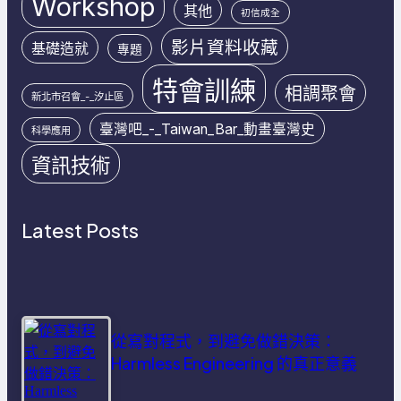
Workshop
其他
初信成全
影片資料收藏
基礎造就
專題
特會訓練
相調聚會
新北市召會_-_汐止區
臺灣吧_-_Taiwan_Bar_動畫臺灣史
科學應用
資訊技術
Latest Posts
從寫對程式，到避免做錯決策：
Harmless Engineering 的真正意義