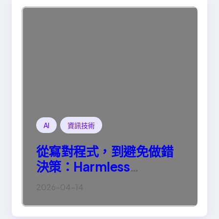
AI
資訊技術
從寫對程式，到避免做錯
決策：Harmless
Engineering 的真正意義
2026-04-14