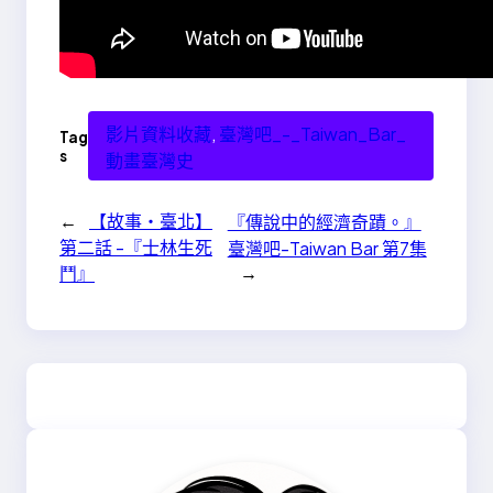
影片資料收藏
, 
臺灣吧_-_Taiwan_Bar_
Tag
s
動畫臺灣史
←
【故事・臺北】
『傳說中的經濟奇蹟。』
第二話 -『士林生死
臺灣吧-Taiwan Bar 第7集
→
鬥』