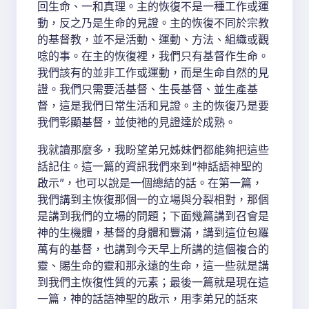
回生命、一和真理。主的恢復不是一種工作或運
動，反之乃是生命的見證。主的恢復不同於宗教
的基督教，並不是活動、運動、方法、組織或觀
唸的事。在主的恢復裡，我們只有基督作生命。
我們該有的並非工作或運動，而是生命自然的見
證。我們只需要活基督、生長基督、並生產基
督，這是我們日常生活和見證。主的恢復乃是要
我們彰顯基督，並使祂的見證達於成熟。
我就讀那麼多，我盼望弟兄姊妹們都能夠把這些
話記住。這一篇的資訊我們來到“神話語神聖的
啟示”，也可以說是一個總結的話。在第一篇，
我們講到主恢復那個一的立場與分裂相對，那個
是講到我們的立場的問題；下面幾篇講到召會是
神的生機體，基督的身體和豐滿，講到這位包羅
萬有的基督，也講到今天早上所講的這個複合的
靈、賜生命的靈和那永遠的生命，這一些就是講
到我們主恢復性質的元素；最後一篇就是現在這
一篇，神的話語神聖的啟示，用李弟兄的話來