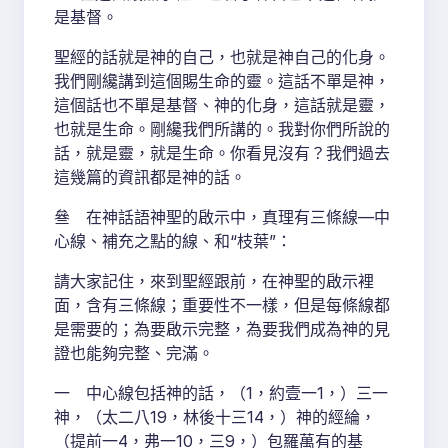
是基督。
聖經的話就是神的自己，也就是神自己的化身。
我們剛纔講到這個賜生命的靈。這話不單是神，
這個話也不單是基督、神的化身，這話就是靈，
也就是生命。剛纔我們所講的。我對你們所說的
話，就是靈，就是生命。你看見沒有？我們過去
這幾篇的資訊都是神的話。
叄 在神話語神聖的啟示中，真理有三條線—中
心線、補充之點的線、和“枝葉”：
請大家記住，來到聖經跟前，在神聖的啟示裡
面，含有三條線；重要性不一樣，但是每條線都
是需要的；為要啟示完整，為要我們成為神的見
證也能夠完整、完滿。
一 中心線包括神的話，（1，約壹一1，）三一
神，（太二八19，林後十三14，）神的經綸，
（提前一4，弗一10，三9，）包羅萬有的基