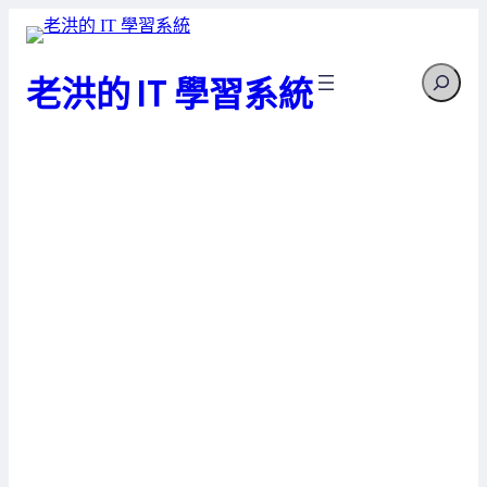
跳
至
Search
主
老洪的 IT 學習系統
要
內
容