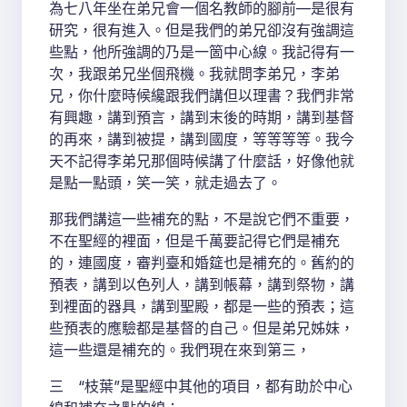
為七八年坐在弟兄會一個名教師的腳前—是很有
研究，很有進入。但是我們的弟兄卻沒有強調這
些點，他所強調的乃是一箇中心線。我記得有一
次，我跟弟兄坐個飛機。我就問李弟兄，李弟
兄，你什麼時候纔跟我們講但以理書？我們非常
有興趣，講到預言，講到末後的時期，講到基督
的再來，講到被提，講到國度，等等等等。我今
天不記得李弟兄那個時候講了什麼話，好像他就
是點一點頭，笑一笑，就走過去了。
那我們講這一些補充的點，不是說它們不重要，
不在聖經的裡面，但是千萬要記得它們是補充
的，連國度，審判臺和婚筵也是補充的。舊約的
預表，講到以色列人，講到帳幕，講到祭物，講
到裡面的器具，講到聖殿，都是一些的預表；這
些預表的應驗都是基督的自己。但是弟兄姊妹，
這一些還是補充的。我們現在來到第三，
三 “枝葉”是聖經中其他的項目，都有助於中心