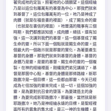
著完成祂的定旨，照著祂的心頭願望。這個經綸
乃是以這位包羅萬有的基督為中心。那我們就來
到基督了。這位包羅萬有的一位，祂乃是神成了
肉體（就是在福音書的裡面），成了賜生命的靈
（也就是在書信的裡面）。祂豐滿的職事有三個
時期，我們都應該知道，成肉體，總括，還有加
強。這一次講到我們的基督，這一個基督成了賜
生命的靈。所以下面一個點就是賜生命的靈。這
個最大的一個啟示就是那靈的實化，為著要產生
基督的身體。那我們就來到基督的身體。基督的
身體乃是靈，是靈的基督、賜生命的靈的一個複
製。在神的經綸裡面，剛纔我們弟兄講過了，基
督是那箇中心點，基督的身體是那條路線，新耶
路撒冷是一個目標，這一些都由那靈、今天已經
成為七倍加強的靈來完成。這一切，這個加強的
靈，是為要對抗召會的墮落，為要建造主的身
體，為要完成新耶路撒冷。那最後，當然就是新
耶路撒冷。她乃是神經綸永遠的目標，是聖經裡
面所有的異象的集大成，是三一神的生機體，是