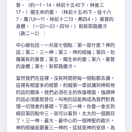
督，（約一1，14，林前十五45下，林後三
17，）賜生命的靈，（林前十五45下，徒十六
7，羅八9～11，林前十二13，弗四4，）基督的
身體，（一22～23，四16，）和新耶路撒冷
（啟二一2）：
中心線包括，一共是七個點：第一是什麼？神的
話；第二，三一神；第三，神的經綸；第四，包
羅萬有的基督；第五，賜生命的靈；第六，基督
的身體；第七，新耶路撒冷。
當然我們在這裡，沒有時間把每一個點都去講。
這裡有相當多的經節。約翰第一章就講到神和祂
的話的關係。我們必須在主的恢復裡面，強調神
的話必須要居首位，叫祂的話能夠成為我們對真
理一切領會的基礎。下面三一神，你要一會去到
綱目第四點中三，就可以看到，太大的一個題目
了。三一神，最大、最中心的一個神聖的啟示。
神的經綸是跟著三一神的，這就是神的安排，為