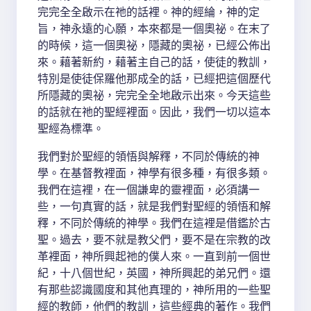
完完全全啟示在祂的話裡。神的經綸，神的定
旨，神永遠的心願，本來都是一個奧祕。在末了
的時候，這一個奧祕，隱藏的奧祕，已經公佈出
來。藉著新約，藉著主自己的話，使徒的教訓，
特別是使徒保羅他那成全的話，已經把這個歷代
所隱藏的奧祕，完完全全地啟示出來。今天這些
的話就在祂的聖經裡面。因此，我們一切以這本
聖經為標準。
我們對於聖經的領悟與解釋，不同於傳統的神
學。在基督教裡面，神學有很多種，有很多類。
我們在這裡，在一個謙卑的靈裡面，必須講一
些，一句真實的話，就是我們對聖經的領悟和解
釋，不同於傳統的神學。我們在這裡是借鑑於古
聖。過去，要不就是教父們，要不是在宗教的改
革裡面，神所興起祂的僕人來。一直到前一個世
紀，十八個世紀，英國，神所興起的弟兄們。還
有那些認識國度和其他真理的，神所用的一些聖
經的教師，他們的教訓，這些經典的著作。我們