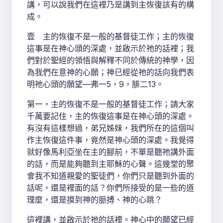
講，可以說我們在這裡乃是講到主恢復該有的構
成。
壹 主的恢復不是一般的基督徒工作；主的恢復
這事是在神心頭的深處，並啟示於祂的話裡；我
們對於聖經的領悟與解釋不同於傳統的神學，因
為我們在意神的心願；神已經從祂的話向我們表
明祂心頭的願望—弗一5，9，腓二13。
第一，主的恢復不是一般的基督徒工作；請大家
千萬要記住，主的恢復這事是在神心頭的深處。
有沒有這樣想過，弟兄姊妹，我們所在的這個叫
作主恢復這件事，竟然是神心頭的深處。我覺得
就好像馬利亞坐在主的腳前，不單是聽祂講外面
的話，而是能夠聽到主耶穌的心聲。這幾堂的聚
會我不知道親愛的聖徒們，你們只是聽到外面的
話呢，還是裡面的話？你們所接受的是一些的道
理麼，還是摸到神的脈搏、神的心跳？
這裡講，並啟示於祂的話裡。神心中的願望已經