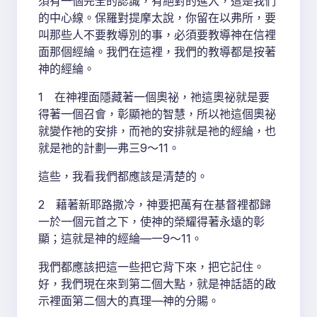
須有一個完全的認識，有絕對的進入，這是我們
的中心線。保羅對提摩太說，你留在以弗所，要
叫那些人不要教導別的事，必須要教導神在信裡
面那個經綸。我們在這裡，我們的教導都是按著
神的經綸。
1 在神裡面隱藏著一個奧祕，祂這奧祕就是要
得著一個召會，彰顯祂的智慧，所以祂這個奧祕
就變作祂的安排，而祂的安排就是祂的經綸，也
就是祂的計劃—弗三9～11。
這些，我看我們都應該是清楚的。
2 藉著新耶路撒冷，神要把萬有在基督裡都歸
一於一個元首之下，使神的榮耀得著永遠的彰
顯；這就是神的經綸—一9～11。
我們都應該把這一些把它背下來，把它記住。
好，我們現在來到第二個大點，就是神話語的啟
示裡面第二個大的真理—神的分賜。