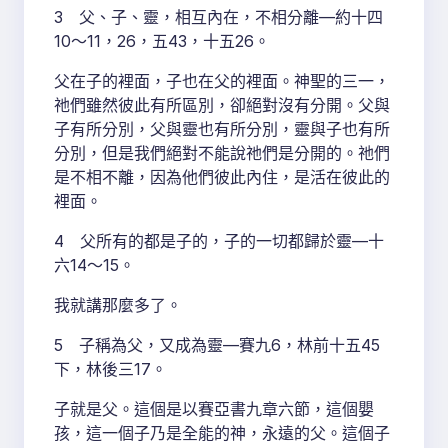
3 父、子、靈，相互內在，不相分離—約十四
10～11，26，五43，十五26。
父在子的裡面，子也在父的裡面。神聖的三一，
祂們雖然彼此有所區別，卻絕對沒有分開。父與
子有所分別，父與靈也有所分別，靈與子也有所
分別，但是我們絕對不能說祂們是分開的。祂們
是不相不離，因為他們彼此內住，是活在彼此的
裡面。
4 父所有的都是子的，子的一切都歸於靈—十
六14～15。
我就講那麼多了。
5 子稱為父，又成為靈—賽九6，林前十五45
下，林後三17。
子就是父。這個是以賽亞書九章六節，這個嬰
孩，這一個子乃是全能的神，永遠的父。這個子