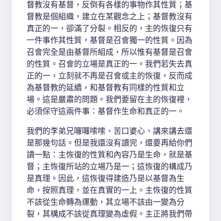
督教沒有基督，反倒有各樣的事物作其性質；基
督教是個組織，建立在某觀念之上；基督教沒有
真正的一，卻滿了分裂。相反的，主的恢復只有
一件事作其性質，基督是召會獨一的性質。因為
召會完全是由基督所組成，所以惟有基督是召會
的性質。召會的立場是真正的一。我們若失去真
正的一，立刻就不再是召會或主的恢復，反而成
為基督教的延續，和基督教有同樣的性質和立
場。這是嚴肅的問題。我們要留在主的恢復裡，
必須保守這兩件事：基督作生命和真正的一。
我們的李弟兄囉囉嗦嗦、苦口婆心、講來講去還
是那幾句話。但是我還沒有讀完，還要再給你們
讀一點：主恢復的性質和內容乃是生命，就是基
督；主恢復所站的立場乃是一；這恢復的構成乃
是真理。因此，這恢復得建造乃是以基督為生
命，按照真理，並在真實的一上。主恢復的性質
不該從生命轉為運動，其立場不該由一變為分
裂，其構成不該從真理變為虛假。主正將我們帶