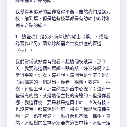
線和補充之點的線：
我覺得李弟兄的話非常得平衡。雖然我們是講到
枝，講到葉，但是這些枝葉都是有助於中心線和
補充之點的線。
1 這些項目是另外兩條線的顯出（葉），或是
為著作出另外兩條線所需之生機供應的管道
（枝）。
我們常常就好像有點看不起這個枝跟葉。那今
天，我要為這個枝葉說一點的話，好不好啊？非
常得平衡。你看，這裡說，這個葉是什麼？是前
面兩條線的一個顯出。你看一棵樹，我這裡一棵
樹，有個主幹，那當然是那箇中心線了；還有一
些補充的點，就是這個主乾的旁邊的。但是你看
哪，我這棵樹，要是就是這箇中幹，也沒有枝，
也沒有葉，那這個是什麼一棵樹？我是說這棵樹
啊，這一點不豐滿，一點好像也不像一棵樹。當
然，這個樹的生存必須要靠這箇中幹，這個一定