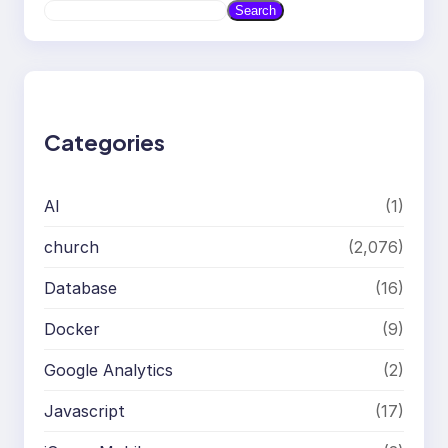
S
Search
e
a
r
c
h
Categories
AI
(1)
church
(2,076)
Database
(16)
Docker
(9)
Google Analytics
(2)
Javascript
(17)