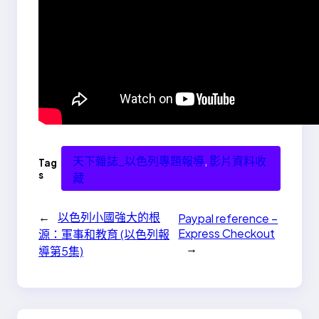
天下雜誌_以色列專題報導
, 
影片資料收
Tag
s
藏
←
以色列小國強大的根
Paypal reference –
Express Checkout
源：軍事和教育 (以色列報
→
導第5集)