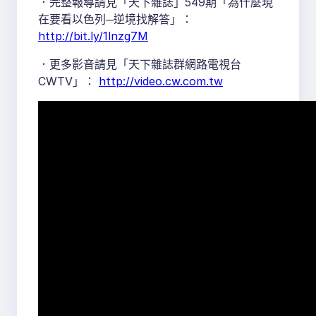
．完整報導請見「天下雜誌」549期「為什麼現
在要看以色列─逆境找解答」：
http://bit.ly/1lnzg7M
．更多影音請見「天下雜誌群網路電視台
CWTV」：
http://video.cw.com.tw