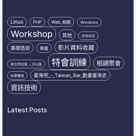
Linux
PHP
Web_相關
Windows
Workshop
其他
初信成全
影片資料收藏
基礎造就
專題
特會訓練
相調聚會
新北市召會_-_汐止區
臺灣吧_-_Taiwan_Bar_動畫臺灣史
科學應用
資訊技術
Latest Posts