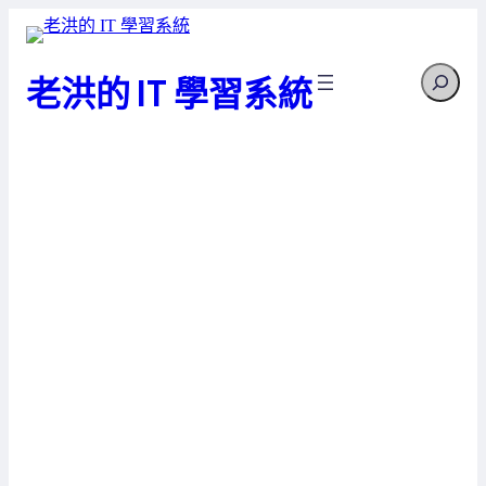
跳
至
Search
主
老洪的 IT 學習系統
要
內
容