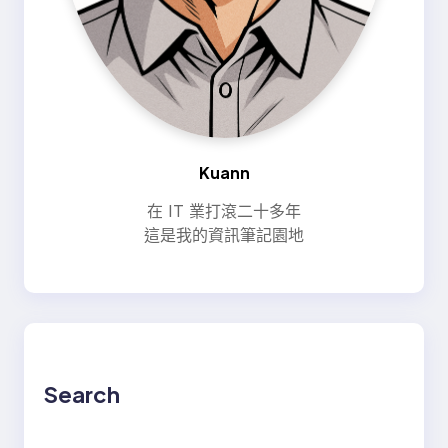
Kuann
在 IT 業打滾二十多年
這是我的資訊筆記園地
Search