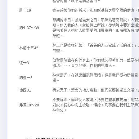
基督的靈，就不是屬基督的。
腓一19
這事藉著你們的祈求，和耶穌基督之靈全備的供應，
節期的末日，就是最大之日，耶穌站著高聲說，人若
喝。信入我的人，就如經上所說，從他腹中要流出活
約七37～39
是指著信入祂的人將要受的那靈說的；那時還沒有那
榮耀。
經上也是這樣記著：「首先的人亞當成了活的魂；」
林前十五45
的靈。
但聖靈降臨在你們身上，你們就必得著能力，並要在
徒一8
撒瑪利亞，直到地極，作我的見證人。
神就是光，在祂裏面毫無黑暗；這是我們從祂所聽見
約壹一5
訊。
徒四31
祈求完了，聚會的地方震動，他們就都被聖靈充溢，
不要醉酒，醉酒使人放蕩，乃要在靈裏被充滿，用詩
弗五18～20
對說，從心中向主歌唱、頌詠，凡事要在我們主耶穌
神與父。