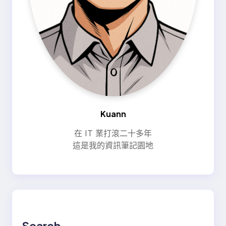
Kuann
在 IT 業打滾二十多年
這是我的資訊筆記園地
Search