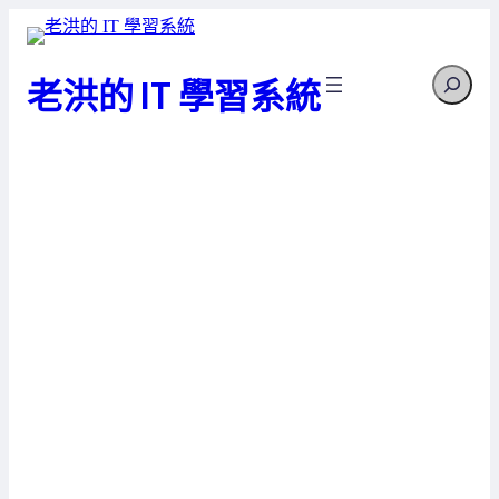
跳
至
Search
主
老洪的 IT 學習系統
要
內
容