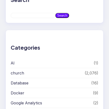
S
Search
e
a
r
c
h
Categories
AI
(1)
church
(2,076)
Database
(16)
Docker
(9)
Google Analytics
(2)