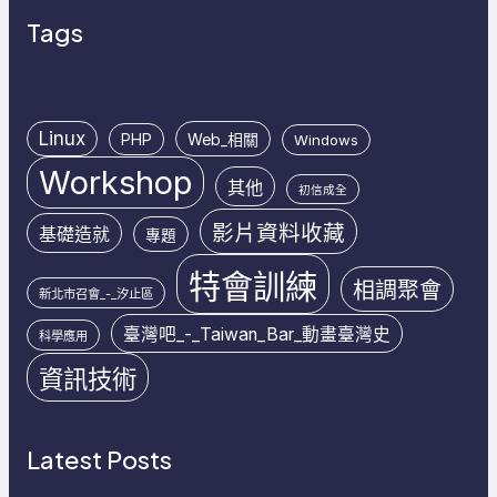
Tags
Linux
PHP
Web_相關
Windows
Workshop
其他
初信成全
影片資料收藏
基礎造就
專題
特會訓練
相調聚會
新北市召會_-_汐止區
臺灣吧_-_Taiwan_Bar_動畫臺灣史
科學應用
資訊技術
Latest Posts