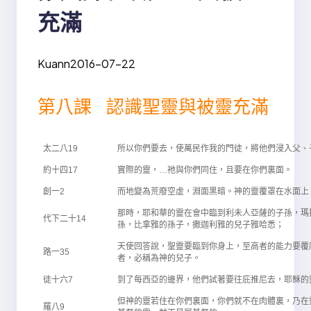
充滿
Kuann
2016-07-22
第八課 認識聖靈與被靈充滿
太二八19
所以你們要去，使萬民作我的門徒，將他們浸入父、
約十四17
實際的靈，…祂與你們同住，且要在你們裏面。
創一2
而地變為荒廢空虛，淵面黑暗。神的靈覆罩在水面上
那時，耶和華的靈在會中臨到利未人亞薩的子孫，瑪
代下二十14
孫，比拿雅的孫子，撒迦利雅的兒子雅哈悉；
天使回答說，聖靈要臨到你身上，至高者的能力要覆
路一35
者，必稱為神的兒子。
徒十六7
到了每西亞的邊界，他們試著要往庇推尼去，耶穌的
但神的靈若住在你們裏面，你們就不在肉體裏，乃在
羅八9