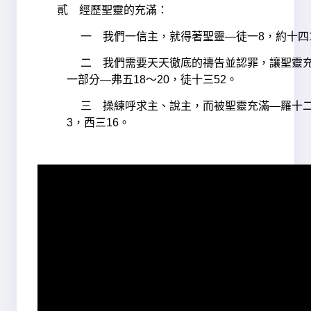
貳 經歷聖靈的充滿：
一 我們一信主，就得著聖靈—徒一8，約十四
二 我們需要天天徹底的禱告並認罪，讓聖靈
一部分—弗五18～20，徒十三52。
三 操練呼求主、說主，而被聖靈充滿—羅十二
3，西三16。