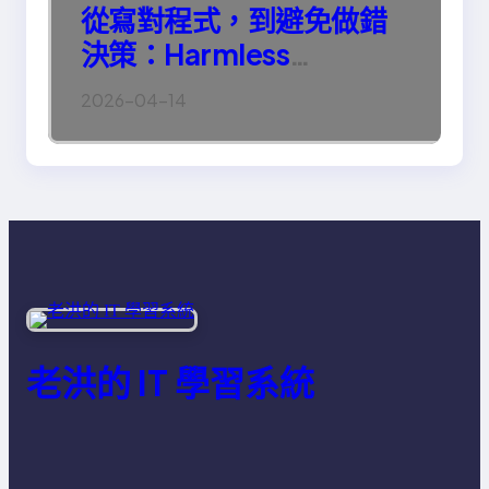
從寫對程式，到避免做錯
決策：Harmless
Engineering 的真正意義
2026-04-14
老洪的 IT 學習系統