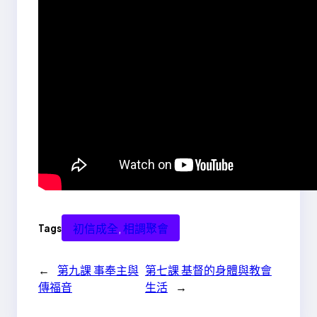
初信成全
, 
相調聚會
Tags
←
第九課 事奉主與
第七課 基督的身體與教會
傳福音
生活
→