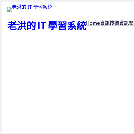
跳
至
主
老洪的 IT 學習系統
Home
資訊技術
資訊安
要
內
容