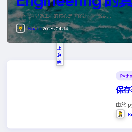
我們一直以為工程的核心是「寫對」。 寫對…
Kuann
2026-04-14
Pyth
保存現
由於 py
K