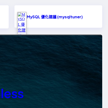
MySQL 優化建議 (mysqltuner)
ess