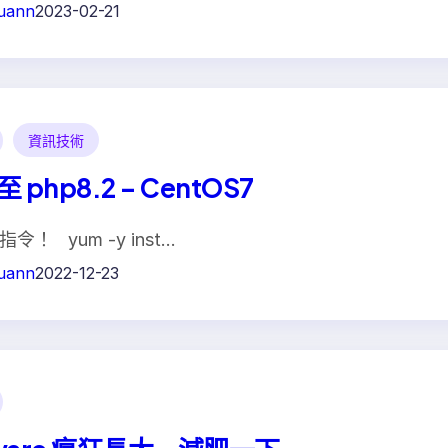
uann
2023-02-21
資訊技術
 php8.2 – CentOS7
令！ yum -y inst…
uann
2022-12-23